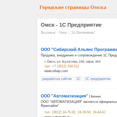
Городские страницы Омска
Омск - 1С Предприятие
»
»
Все города
Омск
"1С Предприятие"
ООО "Сибирский Альянс Программ
Продажа, внедрение и сопровождение 1С Предп
г. Омск, ул. Булатова, 100, офис 404
тел: +7 (3812) 330-511
www.sibap.com
разработка сайтов
1С
1С предприятие
ООО "Автоматизация"
|
Бизнес
ООО "АВТОМАТИЗАЦИЯ" является официальным 
Франчайзи".
тел: (3812) 24-75-91, 24-29-50, 24-64-67
www.automate.ru