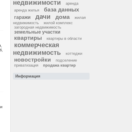
недвижимости
аренда
база данных
аренда жилья
дачи
дома
гаражи
жилая
недвижимость
жилой комплекс
загородная недвижимость
земельные участки
квартиры
квартиры в области
коммерческая
я,
б,
недвижимость
коттеджи
новостройки
подселение
приватизация
продажа квартир
Информация
ии