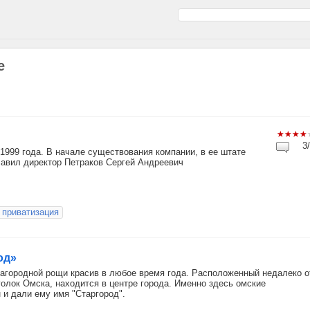
е
3/
999 года. В начале существования компании, в ее штате
лавил директор Петраков Сергей Андреевич
приватизация
од»
агородной рощи красив в любое время года. Расположенный недалеко о
олок Омска, находится в центре города. Именно здесь омские
 и дали ему имя "Старгород".