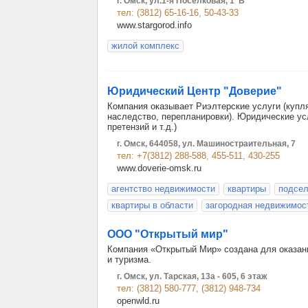
г. Омск, ул.1-я Поселковая, 1"В"
тел: (3812) 65-16-16, 50-43-33
www.stargorod.info
жилой комплекс
Юридический Центр "Доверие"
Компания оказывает Риэлтерские услуги (купл
наследство, перепланировки). Юридические ус
претензий и т.д.)
г. Омск, 644058, ул. Машиностраительная, 7
тел: +7(3812) 288-588, 455-511, 430-255
www.doverie-omsk.ru
агентство недвижимости
квартиры
подсе
квартиры в области
загородная недвижимос
ООО "Открытый мир"
Компания «Открытый Mир» создана для оказан
и туризма.
г. Омск, ул. Тарская, 13а - 605, 6 этаж
тел: (3812) 580-777, (3812) 948-734
openwld.ru