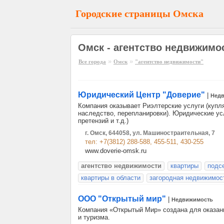
Городские страницы Омска
Омск - агентство недвижимо
»
»
Все города
Омск
"агентство недвижимости"
Юридический Центр "Доверие"
|
Нед
Компания оказывает Риэлтерские услуги (купл
наследство, перепланировки). Юридические ус
претензий и т.д.)
г. Омск, 644058, ул. Машиностраительная, 7
тел: +7(3812) 288-588, 455-511, 430-255
www.doverie-omsk.ru
агентство недвижимости
квартиры
подс
квартиры в области
загородная недвижимос
ООО "Открытый мир"
|
Недвижимость
Компания «Открытый Mир» создана для оказан
и туризма.