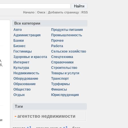
Начало
|
Омск
|
Добавить страницу
|
RSS
Все категории
Авто
Продукты питания
Администрация
Промышленность
Банки
Прочее
Бизнес
Работа
Гостиницы
Сельское хозяйство
Здоровье и красота
Спецтехника
я,
Интернет
Справочники
б,
Культура
Строительство
Недвижимость
Товары и услуги
Оборудование
Транспорт
Образование
Турфирмы
Общество
Финансы
Отдых
Юриспруденция
Тэги
-
агентство недвижимости
ии
+1
+1