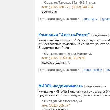
г. Омск, ул. Тарская, 13а - 605, 6 этаж
тел: (3812) 580-777, (3812) 948-734
openwld.ru
агентство недвижимости
квартиры
дома
Компания "Авеста-Риэлт"
|
Недвижимос
Компания "Авеста-риэлт" была создана в октяб
существования компании, в ее штате работало
Владимирович Райс.
г. Омск, проспект Карла Маркса, 37
тел: (3812) 53-50-50, 58-09-90
www.avestaomsk.ru
агентство недвижимости
новостройки
ж
МИЭЛЬ-недвижимость
|
Недвижимость
Компания «МИЭЛЬ-Недвижимость» создана 6 ию
представляет собой холдинг, располагающийся
г. Омск, ул. Маяковского, 74
тел: (3812) 555-777
www.miel-omsk.ru