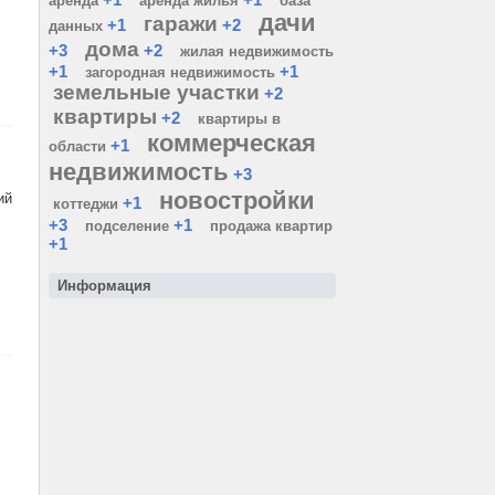
аренда
аренда жилья
база
дачи
гаражи
+1
+2
данных
дома
+3
+2
жилая недвижимость
+1
+1
загородная недвижимость
земельные участки
+2
квартиры
+2
квартиры в
коммерческая
+1
области
недвижимость
+3
новостройки
ий
+1
коттеджи
+3
+1
подселение
продажа квартир
+1
Информация