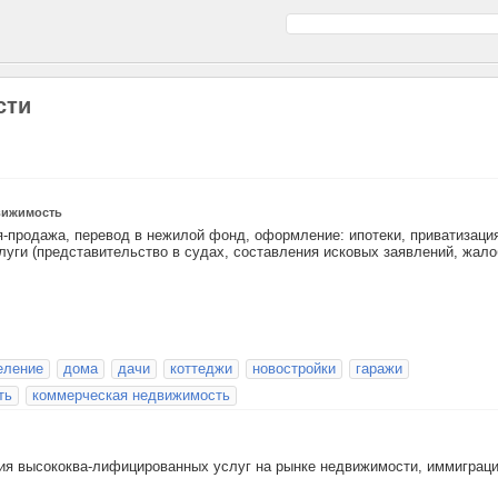
сти
вижимость
я-продажа, перевод в нежилой фонд, оформление: ипотеки, приватизаци
луги (представительство в судах, составления исковых заявлений, жало
еление
дома
дачи
коттеджи
новостройки
гаражи
ть
коммерческая недвижимость
ия высококва-лифицированных услуг на рынке недвижимости, иммиграц