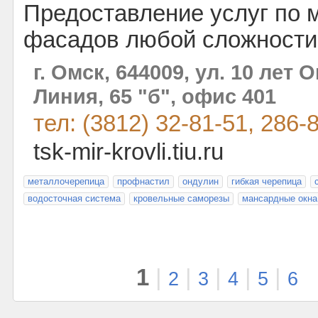
Предоставление услуг по 
фасадов любой сложности
г. Омск, 644009, ул. 10 лет 
Линия, 65 "б", офис 401
тел: (3812) 32-81-51, 286-
tsk-mir-krovli.tiu.ru
металлочерепица
профнастил
ондулин
гибкая черепица
водосточная система
кровельные саморезы
мансардные окна
1
|
|
|
|
|
2
3
4
5
6