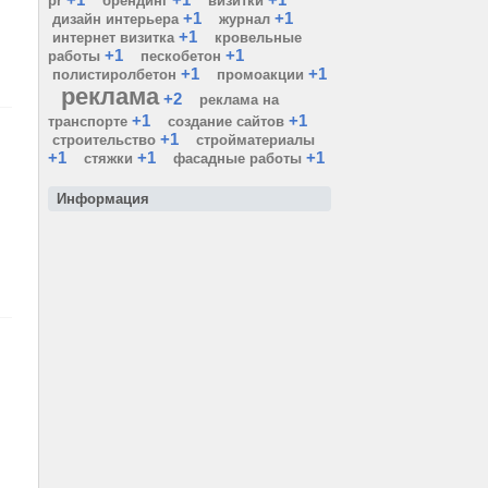
pr
брендинг
визитки
+1
+1
дизайн интерьера
журнал
+1
интернет визитка
кровельные
+1
+1
работы
пескобетон
+1
+1
полистиролбетон
промоакции
реклама
+2
реклама на
+1
+1
транспорте
создание сайтов
+1
строительство
стройматериалы
+1
+1
+1
стяжки
фасадные работы
Информация