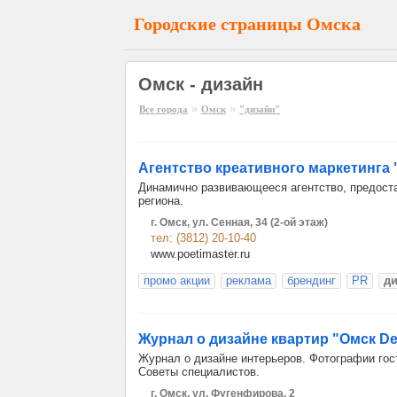
Городские страницы Омска
Омск - дизайн
»
»
Все города
Омск
"дизайн"
Агентство креативного маркетинга 
Динамично развивающееся агентство, предост
региона.
г. Омск, ул. Сенная, 34 (2-ой этаж)
тел: (3812) 20-10-40
www.poetimaster.ru
промо акции
реклама
брендинг
PR
ди
Журнал о дизайне квартир "Омск De
Журнал о дизайне интерьеров. Фотографии гост
Советы специалистов.
г. Омск, ул. Фугенфирова, 2