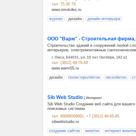
тел: 75 00 79
www.omskdes.ru
журнал
дизайн
дизайн интерьера
ООО "Варм" - Строительная фирма
Строительство зданий и сооружений любой сло
интерьеров, электромонтажные сантехнические
г. Омск, 644031, ул. 10 лет Октября, 182 к1
тел: (3812) 49-79-49
www.warm55.ru
дизайн
полистиролбетон
пескобетон
ст
Sib Web Studio
|
Интернет
Sib Web Studio Создание веб сайта для вашего
поисковых системах.
тел: 89088069991, +7 (3812) 48-65-85
sibwebstudio.ru
создание сайтов
визитки
интернет визитк