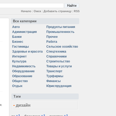
Начало
|
Омск
|
Добавить страницу
|
RSS
Все категории
Авто
Продукты питания
Администрация
Промышленность
Банки
Прочее
Бизнес
Работа
Гостиницы
Сельское хозяйство
Здоровье и красота
Спецтехника
Интернет
Справочники
Культура
Строительство
Недвижимость
Товары и услуги
Оборудование
Транспорт
Образование
Турфирмы
Общество
Финансы
Отдых
Юриспруденция
Тэги
-
и.
дизайн
+1
+1
+1