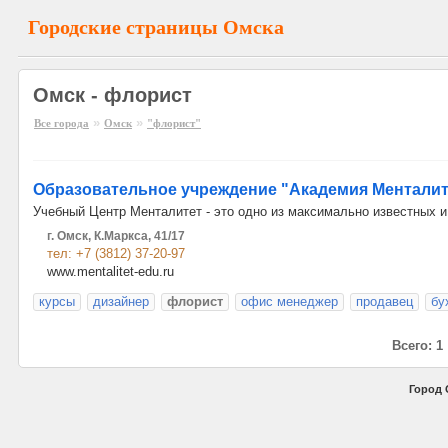
Городские страницы Омска
Омск - флорист
»
»
Все города
Омск
"флорист"
Образовательное учреждение "Академия Менталит
Учебный Центр Менталитет - это одно из максимально известных 
г. Омск, К.Маркса, 41/17
тел: +7 (3812) 37-20-97
www.mentalitet-edu.ru
курсы
дизайнер
флорист
офис менеджер
продавец
бу
Всего: 1
Город 