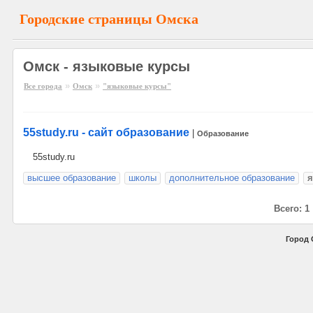
Городские страницы Омска
Омск - языковые курсы
»
»
Все города
Омск
"языковые курсы"
55study.ru - сайт образование
|
Образование
55study.ru
высшее образование
школы
дополнительное образование
я
Всего: 1
Город 