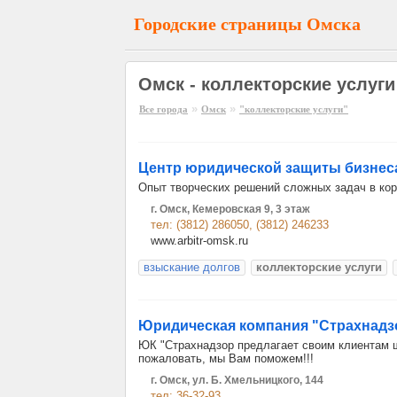
Городские страницы Омска
Омск - коллекторские услуги
»
»
Все города
Омск
"коллекторские услуги"
Центр юридической защиты бизнес
Опыт творческих решений сложных задач в коро
г. Омск, Кемеровская 9, 3 этаж
тел: (3812) 286050, (3812) 246233
www.arbitr-omsk.ru
взыскание долгов
коллекторские услуги
Юридическая компания "Страхнадз
ЮК "Страхнадзор предлагает своим клиентам ш
пожаловать, мы Вам поможем!!!
г. Омск, ул. Б. Хмельницкого, 144
тел: 36-32-93