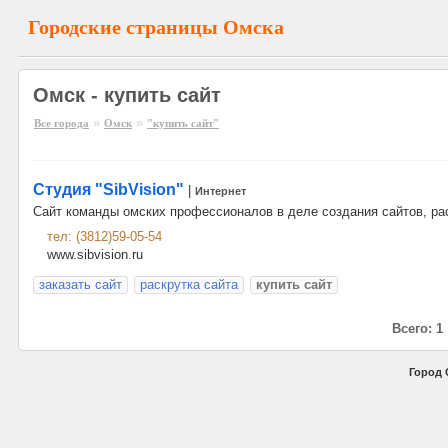
Городские страницы Омска
Омск - купить сайт
»
»
Все города
Омск
"купить сайт"
Студия "SibVision"
|
Интернет
Сайт команды омских профессионалов в деле создания сайтов, рас
тел: (3812)59-05-54
www.sibvision.ru
заказать сайт
раскрутка сайта
купить сайт
Всего: 1
Город 