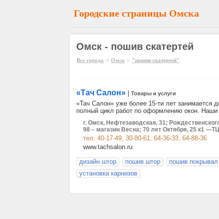
Городские страницы Омска
Омск - пошив скатертей
»
»
Все города
Омск
"пошив скатертей"
«Тач Салон»
|
Товары и услуги
«Тач Салон» уже более 15-ти лет занимается 
полный цикл работ по оформлению окон. Наши 
г. Омск, Нефтезаводская, 31; Рождественского
98 – магазин Весна; 70 лет Октября, 25 к1 —Т
тел: 40-17-49, 30-80-61, 64-36-33, 64-88-36
www.tachsalon.ru
дизайн штор
пошив штор
пошив покрывал
установка карнизов