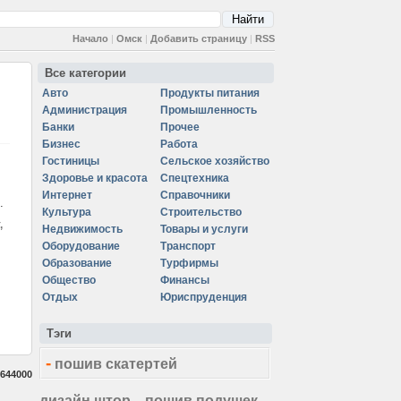
Начало
|
Омск
|
Добавить страницу
|
RSS
Все категории
Авто
Продукты питания
Администрация
Промышленность
Банки
Прочее
Бизнес
Работа
Гостиницы
Сельское хозяйство
Здоровье и красота
Спецтехника
Интернет
Справочники
.
Культура
Строительство
,
Недвижимость
Товары и услуги
Оборудование
Транспорт
Образование
Турфирмы
Общество
Финансы
Отдых
Юриспруденция
Тэги
-
пошив скатертей
644000
дизайн штор
пошив подушек