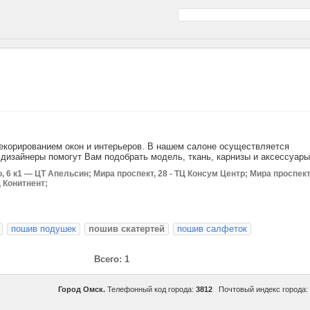
декорированием окон и интерьеров. В нашем салоне осуществляется
дизайнеры помогут Вам подобрать модель, ткань, карнизы и аксессуары
, 6 к1 — ЦТ Апельсин; Мира проспект, 28 - ТЦ Консум Центр; Мира проспект
Ц Конитнент;
пошив подушек
пошив скатертей
пошив салфеток
Всего: 1
Город Омск.
Телефонный код города:
3812
Почтовый индекс города: