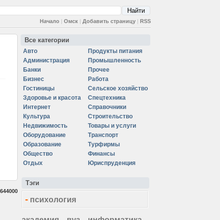
Начало
|
Омск
|
Добавить страницу
|
RSS
Все категории
Авто
Продукты питания
Администрация
Промышленность
Банки
Прочее
Бизнес
Работа
Гостиницы
Сельское хозяйство
Здоровье и красота
Спецтехника
Интернет
Справочники
Культура
Строительство
Недвижимость
Товары и услуги
Оборудование
Транспорт
Образование
Турфирмы
Общество
Финансы
Отдых
Юриспруденция
Тэги
644000
-
психология
академия
вуз
информатика