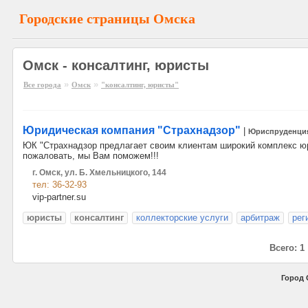
Городские страницы Омска
Омск - консалтинг, юристы
»
»
Все города
Омск
"консалтинг, юристы"
Юридическая компания "Страхнадзор"
|
Юриспруденци
ЮК "Страхнадзор предлагает своим клиентам широкий комплекс юр
пожаловать, мы Вам поможем!!!
г. Омск, ул. Б. Хмельницкого, 144
тел: 36-32-93
vip-partner.su
юристы
консалтинг
коллекторские услуги
арбитраж
рег
Всего: 1
Город 