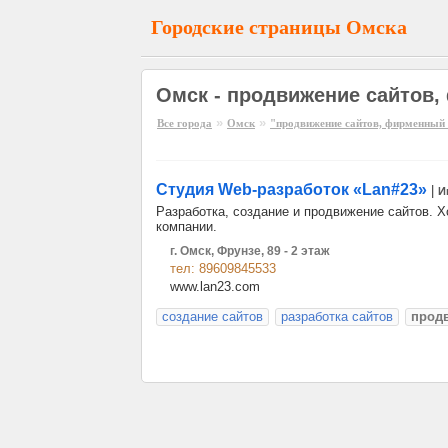
Городские страницы Омска
Омск - продвижение сайтов
»
»
Все города
Омск
"продвижение сайтов, фирменный 
Студия Web-разработок «Lan#23»
|
И
Разработка, создание и продвижение сайтов. Х
компании.
г. Омск, Фрунзе, 89 - 2 этаж
тел: 89609845533
www.lan23.com
создание сайтов
разработка сайтов
прод