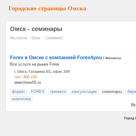
Городские страницы Омска
Омск - семинары
»
»
Все города
Омск
"семинары"
Forex в Омске с компанией Forex4you
|
Финансы
Все услуги на рынке Forex
г. Омск, Гагарина 8/1, офис 209
тел: 480-155
www.forex55.ru
форекс
FOREX
тренинги
консультации
семинары
бир
аналитика
Вс
Город 