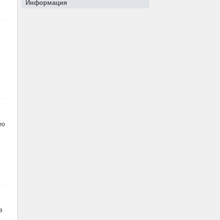
Информация
ео
в