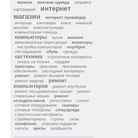
жалюзи
женская одежда
заправка
интернет
картриджей
магазин
интернет провайдер
интерьер
кантовары
книги
книжный
магазин
комплектующие
компьютерная помощь
компьютеры
кухни
магазин
межкомнатные перегородки
мониторы
настройка компьютеров
ноутбуки
обследование
обувь
одежда
оргтехника
отделочные материалы
печать на пленке
подарки
принтеры
прихожие
программное
обеспечение
расходные материалы
ремонт
ремонт бытовой техники
ремонт
ремонт квартир
компьютеров
ремонт ноутбуков
ремонт посудомоечных машин
ремонт
стиральных машин
ремонт
холодильников
рольставни
сапоги
сетевое оборудование
сканеры
сотовые телефоны
спецодежда
строительные материалы
стройматериалы
стропы
табак
телефония
упаковка подарков
халаты
цветы
шкафыкупе