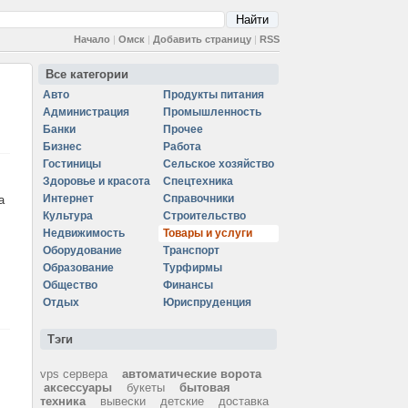
Начало
|
Омск
|
Добавить страницу
|
RSS
Все категории
Авто
Продукты питания
Администрация
Промышленность
Банки
Прочее
Бизнес
Работа
Гостиницы
Сельское хозяйство
Здоровье и красота
Спецтехника
Интернет
Справочники
а
Культура
Строительство
Недвижимость
Товары и услуги
Оборудование
Транспорт
Образование
Турфирмы
Общество
Финансы
Отдых
Юриспруденция
Тэги
vps сервера
автоматические ворота
аксессуары
букеты
бытовая
техника
вывески
детские
доставка