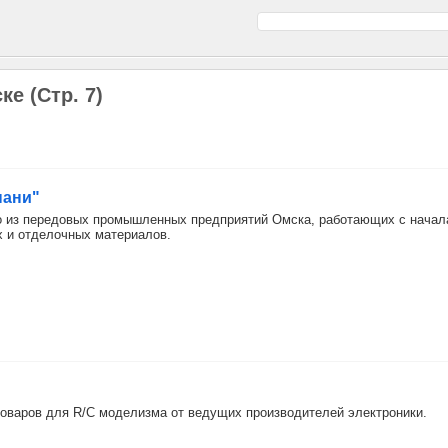
е (Стр. 7)
пани"
о из передовых промышленных предприятий Омска, работающих с начал
х и отделочных материалов.
оваров для R/C моделизма от ведущих производителей электроники.