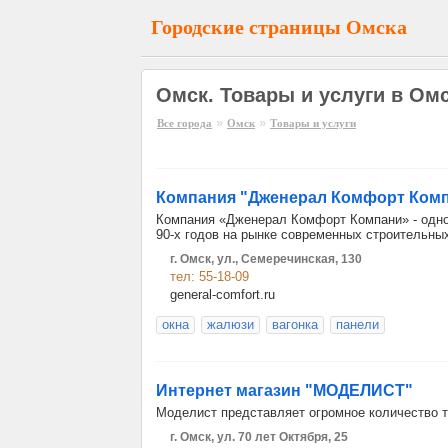
Городские страницы Омска
Омск. Товары и услуги в Омск
»
»
Все города
Омск
Товары и услуги
Компания "Дженерал Комфорт Ком
Компания «Дженерал Комфорт Компани» - одн
90-х годов на рынке современных строительны
г. Омск, ул., Семеречинская, 130
тел: 55-18-09
general-comfort.ru
окна
жалюзи
вагонка
панели
Интернет магазин "МОДЕЛИСТ"
Моделист представляет огромное количество т
г. Омск, ул. 70 лет Октября, 25