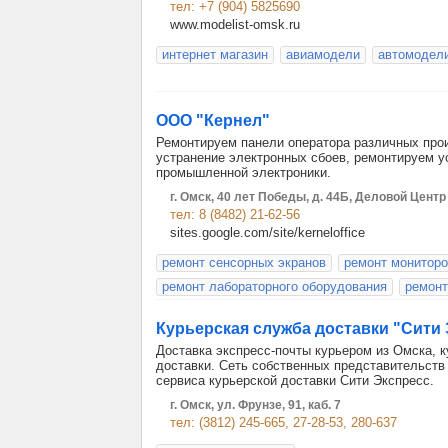
тел: +7 (904) 5825690
www.modelist-omsk.ru
интернет магазин
авиамодели
автомодел
ООО "Кернел"
Ремонтируем панели оператора различных прои
устранение электронных сбоев, ремонтируем у
промышленной электроники.
г. Омск, 40 лет Победы, д. 44Б, Деловой Цент
тел: 8 (8482) 21-62-56
sites.google.com/site/kerneloffice
ремонт сенсорных экранов
ремонт монитор
ремонт лабораторного оборудования
ремонт
Курьерская служба доставки "Сити
Доставка экспресс-почты курьером из Омска, к
доставки. Сеть собственных представительств 
сервиса курьерской доставки Сити Экспресс.
г. Омск, ул. Фрунзе, 91, каб. 7
тел: (3812) 245-665, 27-28-53, 280-637