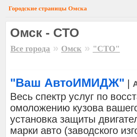
Городские страницы Омска
Омск - СТО
»
»
Все города
Омск
"СТО"
"Ваш АвтоИМИДЖ"
|
Весь спектр услуг по восс
омоложению кузова вашего
установка защиты двигате
марки авто (заводского изг