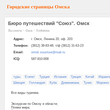
Городские страницы Омска
Бюро путешествий "Союз". Омск
»
»
Все города
Омск
Турфирмы
Адрес:
г. Омск, Ленина 20, оф. 203
Телефон:
(3812) 38-83-48; т/ф (3812) 31-63-23
Email:
omsk.souztour@mail.ru
ICQ:
587-910-008
туры
Египет
Турция
Испания
Греция
Китай
Израил
Швеция
Голландия
Куба
Доминикана
Тунис
Морокко
Все виды туризма.
Экскурсии по Омску и области;
Пляжи мира;