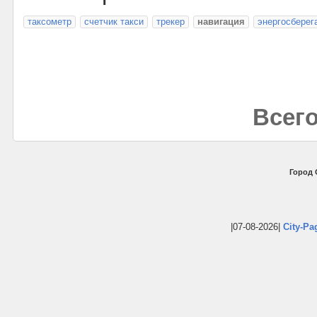
таксометр
счетчик такси
трекер
навигация
энергосбере
Всего
Город 
|07-08-2026|
City-Pa