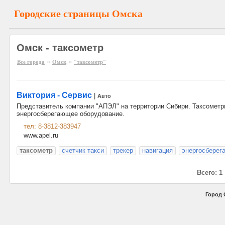
Городские страницы Омска
Омск - таксометр
»
»
Все города
Омск
"таксометр"
Виктория - Сервис
|
Авто
Представитель компании "АПЭЛ" на территории Сибири. Таксометр
энергосберегающее оборудование.
тел: 8-3812-383947
www.apel.ru
таксометр
счетчик такси
трекер
навигация
энергосберег
Всего: 1
Город 