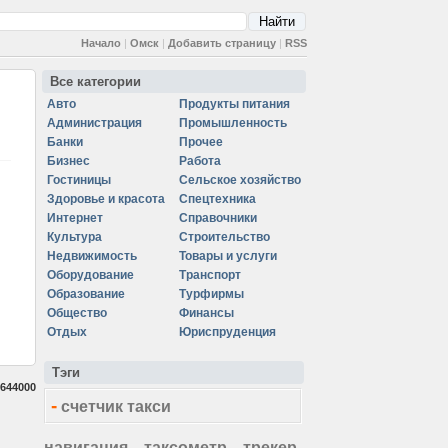
Начало
|
Омск
|
Добавить страницу
|
RSS
Все категории
Авто
Продукты питания
Администрация
Промышленность
Банки
Прочее
Бизнес
Работа
Гостиницы
Сельское хозяйство
Здоровье и красота
Спецтехника
Интернет
Справочники
Культура
Строительство
Недвижимость
Товары и услуги
Оборудование
Транспорт
Образование
Турфирмы
Общество
Финансы
Отдых
Юриспруденция
Тэги
644000
-
счетчик такси
навигация
таксометр
трекер