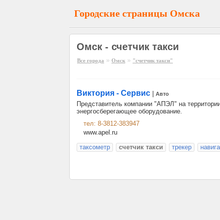
Городские страницы Омска
Омск - счетчик такси
»
»
Все города
Омск
"счетчик такси"
Виктория - Сервис
|
Авто
Представитель компании "АПЭЛ" на территории
энергосберегающее оборудование.
тел: 8-3812-383947
www.apel.ru
таксометр
счетчик такси
трекер
навиг