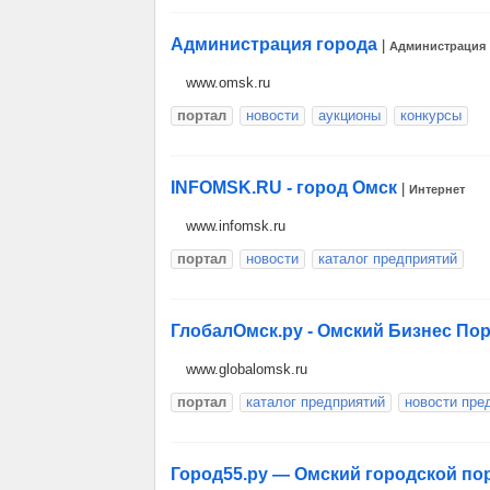
Администрация города
|
Администрация
www.omsk.ru
портал
новости
аукционы
конкурсы
INFOMSK.RU - город Омск
|
Интернет
www.infomsk.ru
портал
новости
каталог предприятий
ГлобалОмск.ру - Омский Бизнес По
www.globalomsk.ru
портал
каталог предприятий
новости пре
Город55.ру — Омский городской по