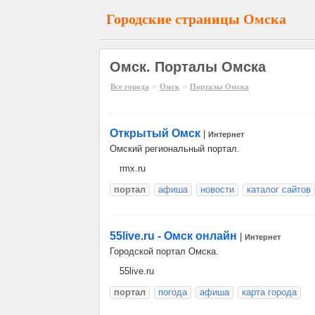
Городские страницы Омска
Омск. Порталы Омска
»
»
Все города
Омск
Порталы Омска
Открытый Омск
|
Интернет
Омский региональный портал.
rmx.ru
портал
афиша
новости
каталог сайтов
55live.ru - Омск онлайн
|
Интернет
Городской портал Омска.
55live.ru
портал
погода
афиша
карта города