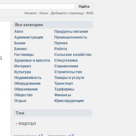
Начало
|
Омск
|
Добавить страницу
|
RSS
Все категории
Авто
Продукты питания
Администрация
Промышленность
Банки
Прочее
Бизнес
Работа
Гостиницы
Сельское хозяйство
1
Здоровье и красота
Спецтехника
Интернет
Справочники
Культура
Строительство
Недвижимость
Товары и услуги
Оборудование
Транспорт
Образование
Турфирмы
Общество
Финансы
Отдых
Юриспруденция
Тэги
-
портал
+1
+2