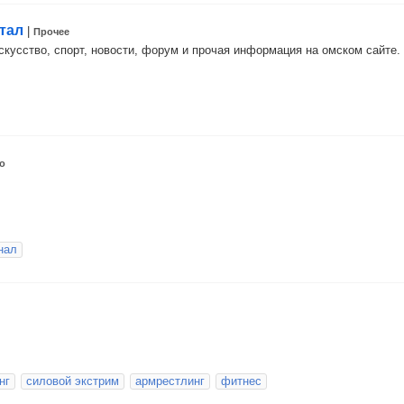
тал
|
Прочее
искусство, спорт, новости, форум и прочая информация на омском сайте.
о
нал
нг
силовой экстрим
армрестлинг
фитнес