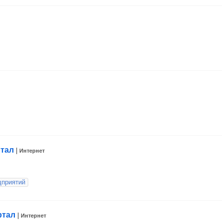
ртал
|
Интернет
дприятий
ртал
|
Интернет