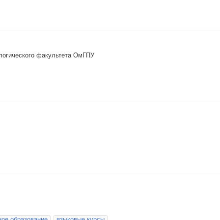
логического факультета ОмГПУ
ное образование
языковые курсы