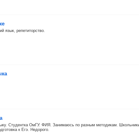
ке
ий язык, репетиторство.
ыка
а
зыку. Студентка ОмГУ. ФИЯ. Занимаюсь по разным методикам. Школьник
дготовка к Егэ. Недорого.