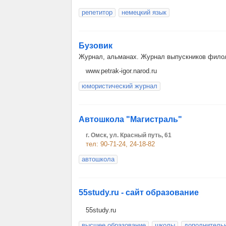
репетитор
немецкий язык
Бузовик
Журнал, альманах. Журнал выпускников фило
www.petrak-igor.narod.ru
юмористический журнал
Автошкола "Магистраль"
г. Омск, ул. Красный путь, 61
тел: 90-71-24, 24-18-82
автошкола
55study.ru - сайт образование
55study.ru
высшее образование
школы
дополнитель