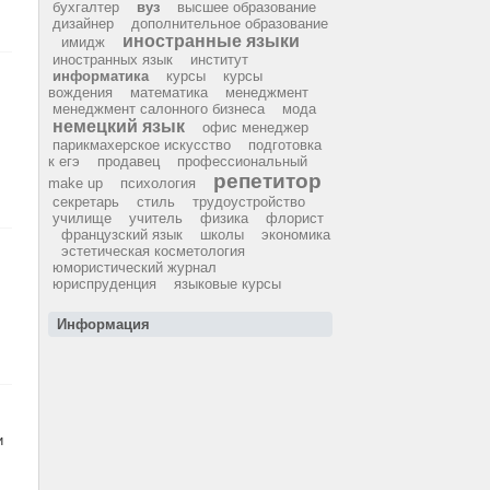
бухгалтер
вуз
высшее образование
дизайнер
дополнительное образование
иностранные языки
имидж
иностранных язык
институт
информатика
курсы
курсы
вождения
математика
менеджмент
менеджмент салонного бизнеса
мода
немецкий язык
офис менеджер
парикмахерское искусство
подготовка
к егэ
продавец
профессиональный
репетитор
make up
психология
секретарь
стиль
трудоустройство
училище
учитель
физика
флорист
французский язык
школы
экономика
эстетическая косметология
юмористический журнал
юриспруденция
языковые курсы
Информация
и