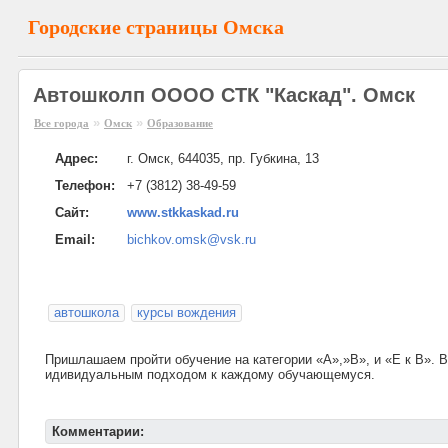
Городские страницы Омска
Автошколп ОООО СТК "Каскад". Омск
»
»
Все города
Омск
Образование
Адрес:
г. Омск, 644035, пр. Губкина, 13
Телефон:
+7 (3812) 38-49-59
Сайт:
www.stkkaskad.ru
Email:
bichkov.omsk@vsk.ru
автошкола
курсы вождения
Пришлашаем пройти обучение на категории «А»,»В», и «Е к В».
идивидуальным подходом к каждому обучающемуся.
Комментарии: