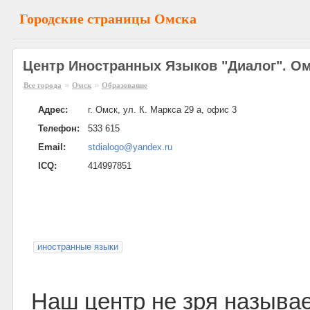
Городские страницы Омска
Центр Иностранных Языков "Диалог". О
»
»
Все города
Омск
Образование
Адрес:
г. Омск, ул. К. Маркса 29 а, офис 3
Телефон:
533 615
Email:
stdialogo@yandex.ru
ICQ:
414997851
иностранные языки
Наш центр не зря называе